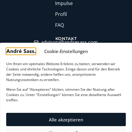
Impulse
Profil
FAQ
KONTAKT
moc.ssaserdna@yrosivda
Cookie-Einstellungen
+49 (0)6174 9357871
LinkedIn Profil
Um Ihnen ein optimales Website-Erlebnis zu bieten, verwenden wir
Cookies und ähnliche Technologien. Einige davon sind für den Betrieb
Erstgespräch buchen
der Seite notwendig, andere helfen uns, anonymisierte
Nutzungsstatistiken zu erstellen.
Wenn Sie auf "Akzeptieren" klicken, stimmen Sie der Nutzung aller
AGB
Cookies zu. Unter "Einstellungen" können Sie eine detaillierte Auswahl
treffen.
Widerrufsbelehrung
Zahlungsarten
Alle akzeptieren