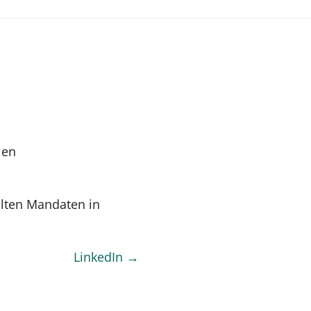
len
hlten Mandaten in
LinkedIn →