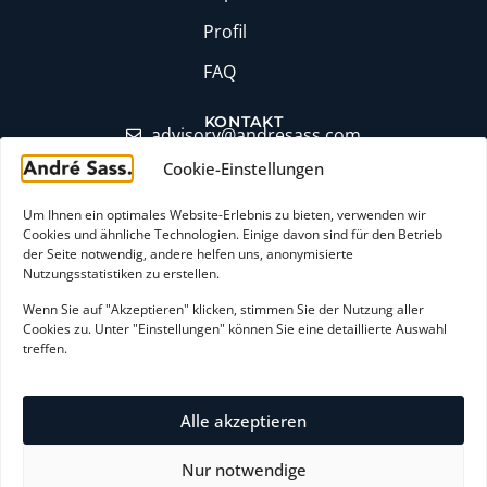
Profil
FAQ
KONTAKT
moc.ssaserdna@yrosivda
Cookie-Einstellungen
+49 (0)6174 9357871
LinkedIn Profil
Um Ihnen ein optimales Website-Erlebnis zu bieten, verwenden wir
Cookies und ähnliche Technologien. Einige davon sind für den Betrieb
Erstgespräch buchen
der Seite notwendig, andere helfen uns, anonymisierte
Nutzungsstatistiken zu erstellen.
Wenn Sie auf "Akzeptieren" klicken, stimmen Sie der Nutzung aller
AGB
Cookies zu. Unter "Einstellungen" können Sie eine detaillierte Auswahl
treffen.
Widerrufsbelehrung
Zahlungsarten
Alle akzeptieren
Nur notwendige
Datenschutzerklärung