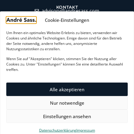
KONTAKT
moc.ssaserdna@yrosivda
Cookie-Einstellungen
+49 (0)6174 9357871
LinkedIn Profil
Um Ihnen ein optimales Website-Erlebnis zu bieten, verwenden wir
Cookies und ähnliche Technologien. Einige davon sind für den Betrieb
Erstgespräch buchen
der Seite notwendig, andere helfen uns, anonymisierte
Nutzungsstatistiken zu erstellen.
Wenn Sie auf "Akzeptieren" klicken, stimmen Sie der Nutzung aller
AGB
Cookies zu. Unter "Einstellungen" können Sie eine detaillierte Auswahl
treffen.
Widerrufsbelehrung
Zahlungsarten
Alle akzeptieren
Nur notwendige
Datenschutzerklärung
Einstellungen ansehen
Impressum
Datenschutzerklärung
Impressum
© 2026 André Sass - Excellence by Design.