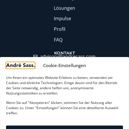
Lösungen
Impulse
Profil
FAQ
KONTAKT
moc.ssaserdna@yrosivda
Cookie-Einstellungen
+49 (0)6174 9357871
LinkedIn Profil
Um Ihnen ein optimales Website-Erlebnis zu bieten, verwenden wir
Cookies und ähnliche Technologien. Einige davon sind für den Betrieb
Erstgespräch buchen
der Seite notwendig, andere helfen uns, anonymisierte
Nutzungsstatistiken zu erstellen.
Wenn Sie auf "Akzeptieren" klicken, stimmen Sie der Nutzung aller
AGB
Cookies zu. Unter "Einstellungen" können Sie eine detaillierte Auswahl
treffen.
Widerrufsbelehrung